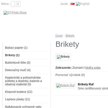
Mena :
€
£
Jazyk :
Úvod
>
Brikety
KATEGÓRIE
Brikety
Baliaci papier (1)
Brikety (1)
Bublinkové fólie (0)
Zobrazenie:
Zoznam
/
Vedľa seba
Dekoračný mulč (4)
Porovnať výrobok (0)
Hygienické a potravinárske
potreby a doplnky, balenie a
obalový materiál (0)
Brikety Ruf
Sme certifikovaný výrob
Klopové krabice (22)
Lepiace pásky (11)
Nafukovacie ochranné vaky